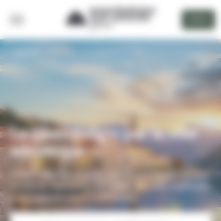
Panneau de gestion des cookies
DEVIS
RETOUR
Le Monténégro par la côte
adriatique
Visitez le Monténégro en voiture, en longeant la côte
adriatique. Découvrez les plages, les villes médiévales
et les festivals qui animent le pays.