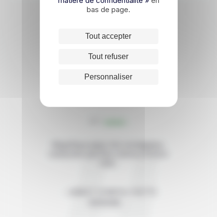
matière de confidentialité »
en
bas de page.
Tout accepter
Les avis de nos
Tout refuser
voyageurs
Personnaliser
4/5
Magnifique pays, très montagneux,
restaurants pas trop onéreux et bons
mets.
JEAN ET CHANTAL YVETTE
GERMAINE
Juillet 2026