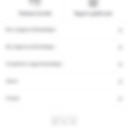
Paiement sécurisé
Rapport qualité-prix
Nos voyages au Monténégro
Nos régions au Monténégro
Conseils de voyage Monténégro
Autres
Contact
HEURE LOCALE
08 : 10 : 03