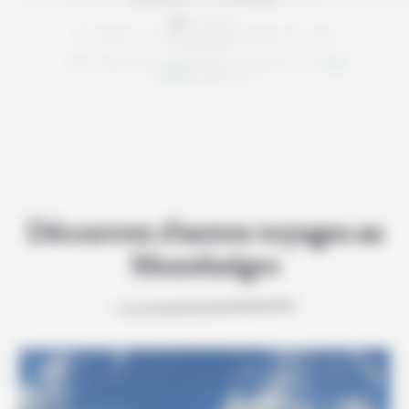
Avis relatif au voyage "Le Monténégro par la côte
adriatique"
Note satisfaction Monténégro sur Mesure :
/5
basée sur
Découvrez d'autres voyages au
Monténégro