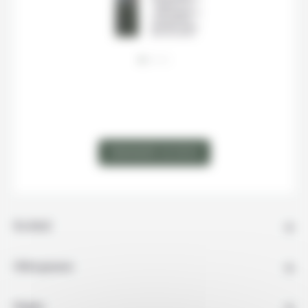
Titograd, la
ville a gardé le
charme des
grandes villes
de l'ex URSS.
ÉTAPE 2
VOIR LA CARTE
Bar est la plus
grande ville
de la côte
Monténégrine.
Aux portes de
l'Albanie, la
ville est un
savant
mélange de
DEMANDER UN DEVIS
cultures. La
vielle ville
(Stari Bar) est
un trésor
archéologique
tandis que ses
environs
invitent à la
découverte.
En détail
Hébergement