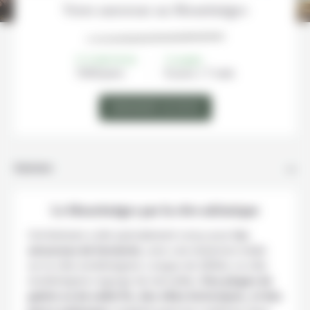
Votre autotour au Monténégro
À PARTIR DE
DURÉE
740€/
pers
8 jours / 7 nuits
DEMANDER UN DEVIS
Itinéraire
Le Monténégro par la côte adriatique
Cet itinéraire a été spécialement conçu pour
les
amoureux de farniente
, avec une immersion totale
sur la côte monténégrine. Longue de 280km, la côte
monténégrine regorge de merveilles.
Des plages de
galets ou de sable fin, des villes historiques, et des