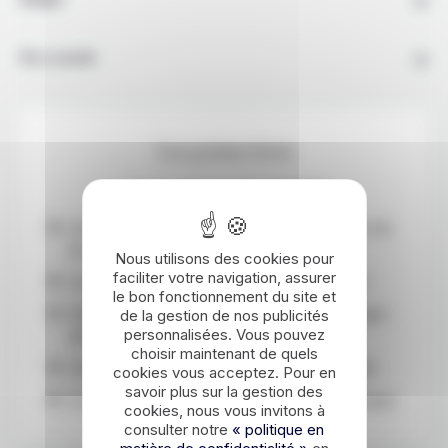
Budget
Nos conseils
Les points forts
Un itinéraire étudié pour découvrir les joyaux de
la côte monténégrine
Nous utilisons des cookies pour
faciliter votre navigation, assurer
Un autotour, pour un voyage en toute liberté
le bon fonctionnement du site et
Des hébergements tout confort à chaque étape
de la gestion de nos publicités
personnalisées. Vous pouvez
de ce voyage au Monténégro
choisir maintenant de quels
Un itinéraire équilibré entre nature et farniente
cookies vous acceptez. Pour en
savoir plus sur la gestion des
La visite des plus beaux parcs nationaux du pays
cookies, nous vous invitons à
consulter notre
« politique en